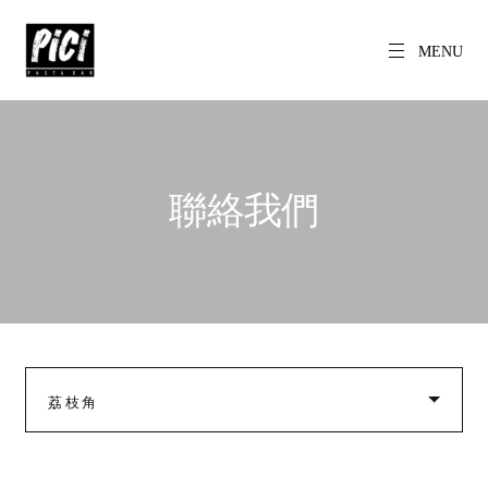
Skip
to
content
MENU
CH
EN
PICI
Freshly made
pasta daily.
聯絡我們
荔枝角