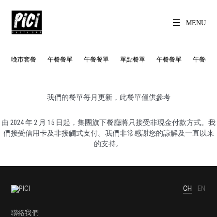
Skip
to
content
MENU
CH
EN
PICI
Freshly made
pasta daily.
晚市套餐
午餐餐單
午餐餐單
單點餐單
午餐餐單
午餐餐
我們的餐單每月更新，此餐單僅供參考
由 2024 年 2 月 15 日起，集團旗下餐廳將只接受非現金付款方式。我
們接受信用卡及非接觸式支付。我們非常感謝您的諒解及一直以来
的支持。
CH
EN
聯絡我們