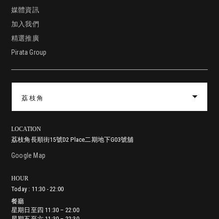
媒體資訊
加入我們
精選推廣
Pirata Group
荔枝角
LOCATION
荔枝角長順街15號D2 Place二期地下G03號舖
尖沙咀漆咸道南29-31號地舖 (入口位於赫德道)
鰂魚涌英皇道979號太古坊林肯大廈地舖
銅鑼灣耀華街38號Zing!地舖
香港堅尼地城加多近街45-55號地下
中環蘇豪鴨巴甸街24-26號地舖
灣仔進教圍16號地舖
將軍澳澳南海岸唐賢街33號Capri Place地下G17號舖
沙田正街18號新城市廣場第一期2樓251號舖
Google Map
HOUR
餐廳
Today : 11:30 - 22:00
星期日至四 11:30 – 22:00
餐廳
餐廳
餐廳
餐廳
餐廳
餐廳
餐廳
餐廳
星期五至六 11:30 – 22:30
星期日至四 11:30 – 22:00
星期一至五 12:00 – 23:00
星期一至日 11:30 – 21:00
星期日至四 11:30 – 22:00
星期日至四: 11:00 – 21:30
星期日至四 11:30 – 22:00
星期日至四: 11:30 – 22:00
星期一至四 11:30 – 22:00
星期五至六 11:30 – 22:30
星期六至日 11:30 – 23:00
星期五至六 11:30 – 23:00
星期五至六: 11:00 – 22:00
星期五至六 11:30 – 23:00
星期五至六: 11:30 – 22:30
星期五 11:30 – 22:30