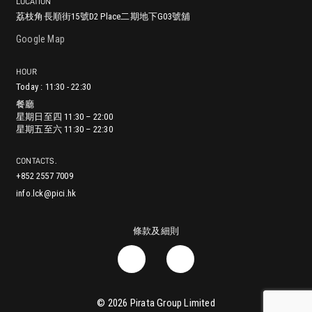
LOCATION
荔枝角長順街15號D2 Place二期地下G03號舖
尖沙咀漆咸道南29-31號地舖 (入口位於赫德道)
鰂魚涌英皇道979號太古坊林肯大廈地舖
銅鑼灣耀華街38號Zing!地舖
香港堅尼地城加多近街45-55號地下
中環蘇豪鴨巴甸街24-26號地舖
灣仔進教圍16號地舖
將軍澳澳南海岸唐賢街33號Capri Place地下G17號舖
沙田正街18號新城市廣場第一期2樓251號舖
Google Map
HOUR
餐廳
Today : 11:30 - 22:30
星期日至四 11:30 – 22:00
餐廳
餐廳
餐廳
餐廳
餐廳
餐廳
餐廳
餐廳
星期五至六 11:30 – 22:30
星期日至四 11:30 – 22:00
星期一至五 12:00 – 23:00
星期一至日 11:30 – 21:00
星期日至四 11:30 – 22:00
星期日至四: 11:00 – 21:30
星期日至四 11:30 – 22:00
星期日至四: 11:30 – 22:00
星期一至四 11:30 – 22:00
星期五至六 11:30 – 22:30
星期六至日 11:30 – 23:00
星期五至六 11:30 – 23:00
星期五至六: 11:00 – 22:00
星期五至六 11:30 – 23:00
星期五至六: 11:30 – 22:30
星期五 11:30 – 22:30
星期六 11:00 – 22:30
星期日 11:00 – 22:00
CONTACTS.
+852 2557 7009
info.lck@pici.hk
條款及細則
© 2026
Pirata Group Limited