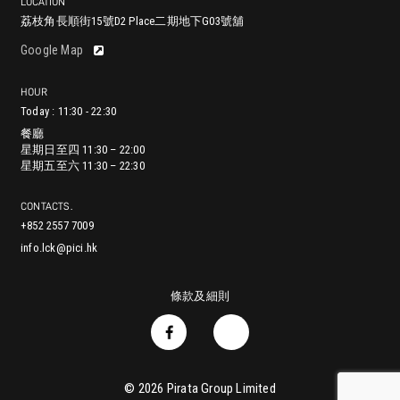
LOCATION
荔枝角長順街15號D2 Place二期地下G03號舖
尖沙咀漆咸道南29-31號地舖 (入口位於赫德道)
鰂魚涌英皇道979號太古坊林肯大廈地舖
銅鑼灣耀華街38號Zing!地舖
香港堅尼地城加多近街45-55號地下
中環蘇豪鴨巴甸街24-26號地舖
灣仔進教圍16號地舖
將軍澳澳南海岸唐賢街33號Capri Place地下G17號舖
沙田正街18號新城市廣場第一期2樓251號舖
Google Map
HOUR
餐廳
Today : 11:30 - 22:30
星期日至四 11:30 – 22:00
餐廳
餐廳
餐廳
餐廳
餐廳
餐廳
餐廳
餐廳
星期五至六 11:30 – 22:30
星期日至四 11:30 – 22:00
星期一至五 12:00 – 23:00
星期一至日 11:30 – 21:00
星期日至四 11:30 – 22:00
星期日至四: 11:00 – 21:30
星期日至四 11:30 – 22:00
星期日至四: 11:30 – 22:00
星期一至四 11:30 – 22:00
星期五至六 11:30 – 22:30
星期六至日 11:30 – 23:00
星期五至六 11:30 – 23:00
星期五至六: 11:00 – 22:00
星期五至六 11:30 – 23:00
星期五至六: 11:30 – 22:30
星期五 11:30 – 22:30
星期六 11:00 – 22:30
星期日 11:00 – 22:00
CONTACTS.
+852 2557 7009
info.lck@pici.hk
條款及細則
© 2026
Pirata Group Limited