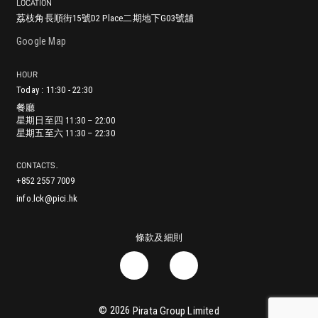
LOCATION
荔枝角長順街15號D2 Place二期地下G03號舖
尖沙咀漆咸道南29-31號地舖 (入口位於赫德道)
鰂魚涌英皇道979號太古坊林肯大廈地舖
銅鑼灣耀華街38號Zing!地舖
香港堅尼地城加多近街45-55號地下
中環蘇豪鴨巴甸街24-26號地舖
灣仔進教圍16號地舖
將軍澳澳南海岸唐賢街33號Capri Place地下G17號舖
沙田正街18號新城市廣場第一期2樓251號舖
Google Map
HOUR
餐廳
Today : 11:30 - 22:30
星期日至四 11:30 – 22:00
餐廳
餐廳
餐廳
餐廳
餐廳
餐廳
餐廳
餐廳
星期五至六 11:30 – 22:30
星期日至四 11:30 – 22:00
星期一至五 12:00 – 23:00
星期一至日 11:30 – 21:00
星期日至四 11:30 – 22:00
星期日至四: 11:00 – 21:30
星期日至四 11:30 – 22:00
星期日至四: 11:30 – 22:00
星期一至四 11:30 – 22:00
星期五至六 11:30 – 22:30
星期六至日 11:30 – 23:00
星期五至六 11:30 – 23:00
星期五至六: 11:00 – 22:00
星期五至六 11:30 – 23:00
星期五至六: 11:30 – 22:30
星期五 11:30 – 22:30
星期六 11:00 – 22:30
星期日 11:00 – 22:00
CONTACTS.
+852 2557 7009
info.lck@pici.hk
條款及細則
© 2026
Pirata Group Limited